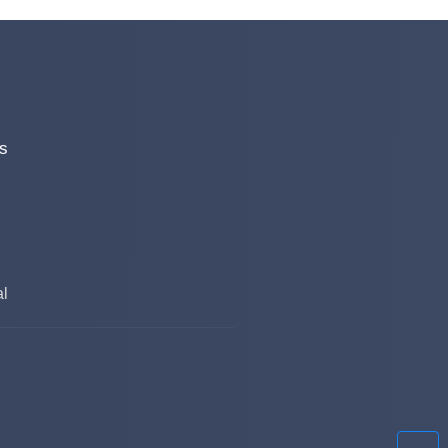
és
al